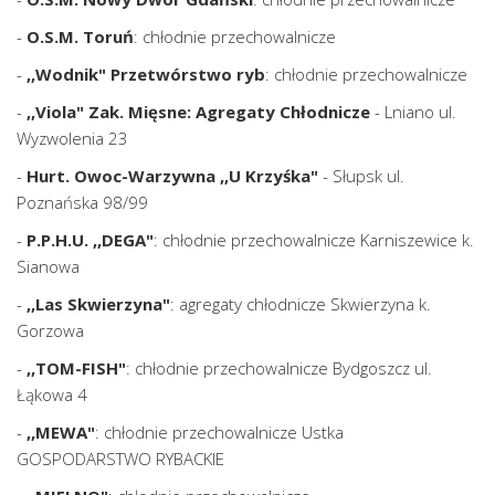
-
O.S.M. Toruń
: chłodnie przechowalnicze
-
,,Wodnik" Przetwórstwo ryb
: chłodnie przechowalnicze
-
,,Viola" Zak. Mięsne: Agregaty Chłodnicze
- Lniano ul.
Wyzwolenia 23
-
Hurt. Owoc-Warzywna ,,U Krzyśka"
- Słupsk ul.
Poznańska 98/99
-
P.P.H.U. ,,DEGA"
: chłodnie przechowalnicze Karniszewice k.
Sianowa
-
,,Las Skwierzyna"
: agregaty chłodnicze Skwierzyna k.
Gorzowa
-
,,TOM-FISH"
: chłodnie przechowalnicze Bydgoszcz ul.
Łąkowa 4
-
,,MEWA"
: chłodnie przechowalnicze Ustka
GOSPODARSTWO RYBACKIE