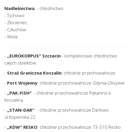
Nadleśnictwa
: - chłodnictwo
- Tychowo
- Złocieniec
- Człuchów
- Wisła
-
,,EUROKORPUS" Szczecin
- kompleksowe chłodnictwo
całych obiektów.
-
Straż Graniczna Koszalin:
chłodnie przechowalnicze
-
Port Wojenny
: chłodnie przechowalnicze Gdynia-Oksywie
-
,,PAK-FISH"
: - chłodnie przechowalnicze Pękanino k.
Koszalina
-
,,STAN-DAR''
: - chłodnie przechowalnicze Darłowo
ul.Kopernika 22
-
,,KDW" RESKO
: chłodnie przechowalnicze 73-310 Resko