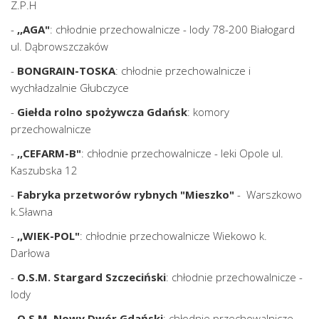
Z.P.H
-
,,AGA"
: chłodnie przechowalnicze - lody 78-200 Białogard
ul. Dąbrowszczaków
-
BONGRAIN-TOSKA
: chłodnie przechowalnicze i
wychładzalnie Głubczyce
-
Giełda rolno spożywcza Gdańsk
: komory
przechowalnicze
-
,,CEFARM-B"
: chłodnie przechowalnicze - leki Opole ul.
Kaszubska 12
-
Fabryka przetworów rybnych "Mieszko"
- Warszkowo
k.Sławna
-
,,WIEK-POL"
: chłodnie przechowalnicze Wiekowo k.
Darłowa
-
O.S.M. Stargard Szczeciński
: chłodnie przechowalnicze -
lody
-
O.S.M. Nowy Dwór Gdański
: chłodnie przechowalnicze