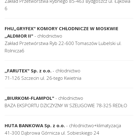
Zakład Przetwórstwa Rybnego 85-463 Bydgoszcz ul. Łąkowa
6
FHU,,GRYFEX" KOMORY CHŁODNICZE W MOSKWIE
,,ALDMOR II"
- chłodnictwo
Zakład Przetwórstwa Ryb 22-600 Tomaszów Lubelski ul.
Rolnicza6
,,FARUTEX" Sp. z o.o.
- chłodnictwo
71-126 Szczecin ul. 26-tego Kwietnia
,,BIURKOM-FLAMPOL"
- chłodnictwo
BAZA EKSPORTU DZICZYZNY W SZELIGOWIE 78-325 REDŁO
HUTA BANKOWA Sp. z o.o.
- chłodnictwo+klimatyzacja
41-300 Dąbrowa Górnicza ul. Sobieskiego 24