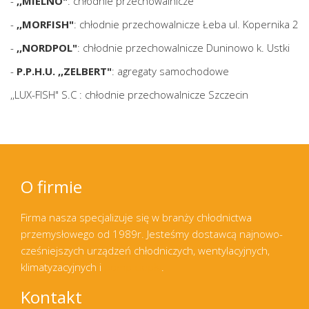
-
,,MIELNO"
: chłodnie przechowalnicze
-
,,MORFISH"
: chłodnie przechowalnicze Łeba ul. Kopernika 2
-
,,NORDPOL"
: chłodnie przechowalnicze Duninowo k. Ustki
-
P.P.H.U. ,,ZELBERT"
: agregaty samochodowe
,,LUX-FISH" S.C : chłodnie przechowalnicze Szczecin
O firmie
Firma nasza specjalizuje się w branży chłodnictwa
przemysłowego od 1989r. Jesteśmy dostawcą najnowo-
cześniejszych urządzeń chłodniczych, wentylacyjnych,
klimatyzacyjnych i
pomp ciepła
.
Kontakt