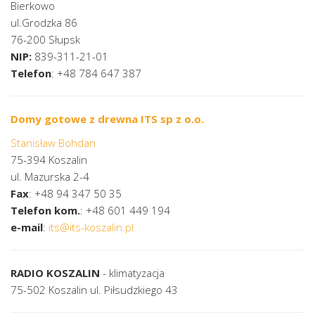
Bierkowo
ul.Grodzka 86
76-200 Słupsk
NIP
:
839-311-21-01
Telefon
: +48 784 647 387
Domy gotowe z drewna ITS sp z o.o.
Stanisław Bohdan
75-394 Koszalin
ul. Mazurska 2-4
Fax
: +48 94 347 50 35
Telefon kom.
: +48 601 449 194
e-mail
:
its@its-koszalin.pl
RADIO KOSZALIN
- klimatyzacja
75-502 Koszalin ul. Piłsudzkiego 43