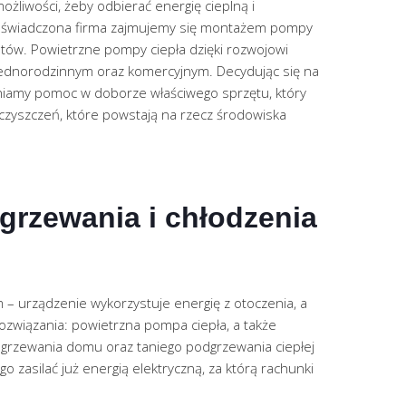
liwości, żeby odbierać energię cieplną i
 doświadczona firma zajmujemy się montażem pompy
ntów. Powietrzne pompy ciepła dzięki rozwojowi
jednorodzinnym oraz komercyjnym. Decydując się na
niamy pomoc w doborze właściwego sprzętu, który
czyszczeń, które powstają na rzecz środowiska
grzewania i chłodzenia
 urządzenie wykorzystuje energię z otoczenia, a
ozwiązania: powietrzna pompa ciepła, a także
ogrzewania domu oraz taniego podgrzewania ciepłej
 zasilać już energią elektryczną, za którą rachunki