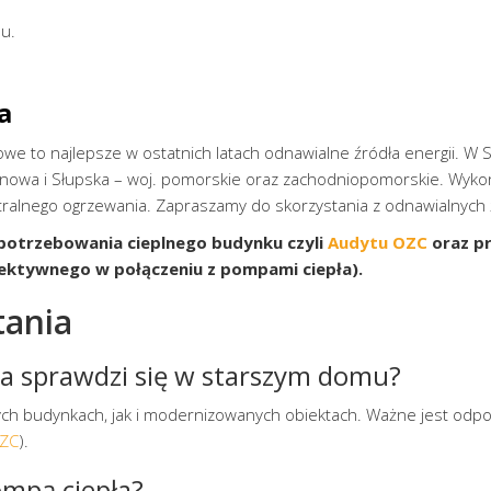
u.
a
e to najlepsze w ostatnich latach odnawialne źródła energii. W 
nowa i Słupska – woj. pomorskie oraz zachodniopomorskie. Wykon
entralnego ogrzewania. Zapraszamy do skorzystania z odnawialnych ź
apotrzebowania cieplnego budynku czyli
Audytu OZC
oraz pr
fektywnego w połączeniu z pompami ciepła).
tania
a sprawdzi się w starszym domu?
h budynkach, jak i modernizowanych obiektach. Ważne jest odp
OZC
).
ompą ciepła?