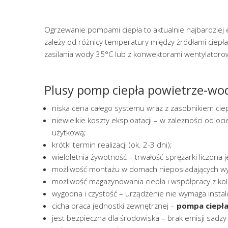
Ogrzewanie pompami ciepła to aktualnie najbardziej 
zależy od różnicy temperatury między źródłami cie
zasilania wody 35°C lub z konwektorami wentylatoro
Plusy pomp ciepła powietrze-wo
niska cena całego systemu wraz z zasobnikiem ciep
niewielkie koszty eksploatacji – w zależności od 
użytkową;
krótki termin realizacji (ok. 2-3 dni);
wieloletnia żywotność – trwałość sprężarki liczona je
możliwość montażu w domach nieposiadających wy
możliwość magazynowania ciepła i współpracy z kol
wygodna i czystość – urządzenie nie wymaga insta
cicha praca jednostki zewnętrznej –
pompa ciepł
jest bezpieczna dla środowiska – brak emisji sadzy 