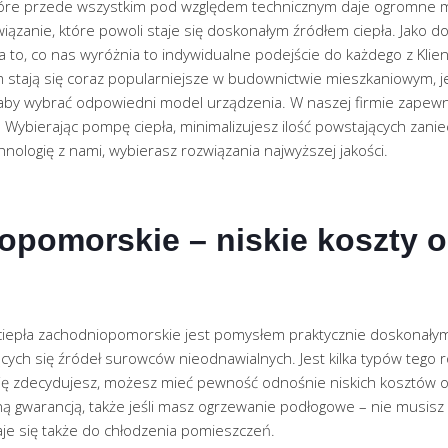
tóre przede wszystkim pod względem technicznym daje ogromne moż
ązanie, które powoli staje się doskonałym źródłem ciepła. Jako
 to, co nas wyróżnia to indywidualne podejście do każdego z Klie
 stają się coraz popularniejsze w budownictwie mieszkaniowym, 
 aby wybrać odpowiedni model urządzenia. W naszej firmie zapew
bierając pompę ciepła, minimalizujesz ilość powstających zanie
nologię z nami, wybierasz rozwiązania najwyższej jakości.
pomorskie – niskie koszty o
iepła zachodniopomorskie jest pomysłem praktycznie doskonałym –
cych się źródeł surowców nieodnawialnych. Jest kilka typów tego r
e się zdecydujesz, możesz mieć pewność odnośnie niskich kosztów 
 gwarancją, także jeśli masz ogrzewanie podłogowe – nie musisz go
je się także do chłodzenia pomieszczeń.