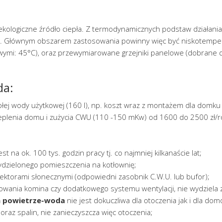
ekologiczne źródło ciepła. Z termodynamicznych podstaw działani
pła. Głównym obszarem zastosowania powinny więc być niskotem
wymi: 45°C), oraz przewymiarowane grzejniki panelowe (dobrane d
da:
łej wody użytkowej (160 l), np. koszt wraz z montażem dla domku
ocieplenia domu i zużycia CWU (110 -150 mKw) od 1600 do 2500 zł/
st na ok. 100 tys. godzin pracy tj. co najmniej kilkanaście lat;
dzielonego pomieszczenia na kotłownię;
ektorami słonecznymi (odpowiedni zasobnik C.W.U. lub bufor);
lowania komina czy dodatkowego systemu wentylacji, nie wydziela
a powietrze-woda
nie jest dokuczliwa dla otoczenia jak i dla do
oraz spalin, nie zanieczyszcza więc otoczenia;