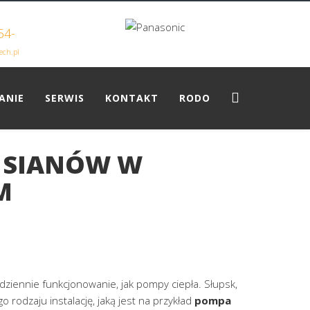
54-
ech.pl
ANIE
SERWIS
KONTAKT
RODO
– SIANÓW W
M
ziennie funkcjonowanie, jak pompy ciepła. Słupsk,
odzaju instalację, jaką jest na przykład
pompa