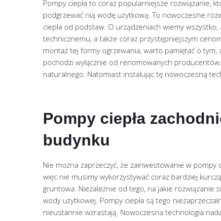
Pompy ciepła to coraz popularniejsze rozwiązanie, k
podgrzewać nią wodę użytkową. To nowoczesne rozwi
ciepła od podstaw. O urządzeniach wiemy wszystko, a
technicznemu, a także coraz przystępniejszym cenom
montaż tej formy ogrzewania, warto pamiętać o tym,
pochodzi wyłącznie od renomowanych producentów. Wy
naturalnego. Natomiast instalując tę nowoczesną tech
Pompy ciepła zachodnio
budynku
Nie można zaprzeczyć, że zainwestowanie w pompy c
więc nie musimy wykorzystywać coraz bardziej kurczą
gruntowa. Niezależnie od tego, na jakie rozwiązani
wody użytkowej. Pompy ciepła są tego niezaprzeczalną
nieustannie wzrastają. Nowoczesna technologia nada