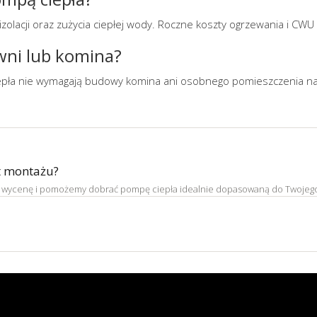
o izolacji oraz zużycia ciepłej wody. Roczne koszty ogrzewania i C
wni lub komina?
epła nie wymagają budowy komina ani osobnego pomieszczenia na k
t montażu?
lną wycenę i pomożemy dobrać pompę ciepła idealnie dopasowaną do Twojeg