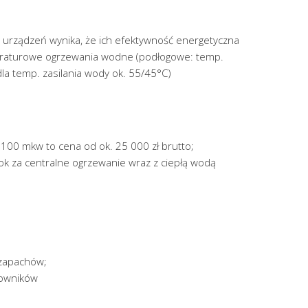
a urządzeń wynika, że ich efektywność energetyczna
peraturowe ogrzewania wodne (podłogowe: temp.
la temp. zasilania wody ok. 55/45°C)
 100 mkw to cena od ok. 25 000 zł brutto;
rok za centralne ogrzewanie wraz z ciepłą wodą
 zapachów;
mowników