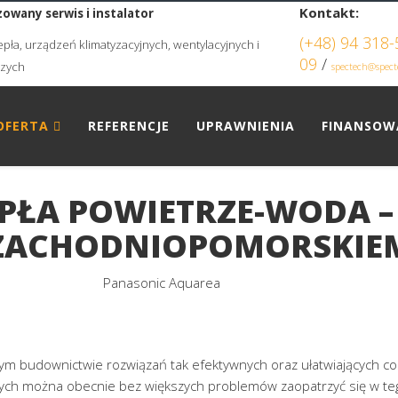
Kontakt:
owany serwis i instalator
(+48) 94 318-
pła, urządzeń klimatyzacyjnych, wentylacyjnych i
09
/
czych
spectech@spect
OFERTA
REFERENCJE
UPRAWNIENIA
FINANSOW
PŁA POWIETRZE-WODA 
ZACHODNIOPOMORSKIE
m budownictwie rozwiązań tak efektywnych oraz ułatwiających cod
ch można obecnie bez większych problemów zaopatrzyć się w tego r