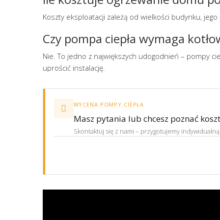
Koszty eksploatacji zależą od wielkości budynku, jeg
Czy pompa ciepła wymaga kotło
Nie. To jedno z największych udogodnień – pompy ci
uprościć instalację.
WYCENA POMPY CIEPŁA

Masz pytania lub chcesz poznać kosz
Skontaktuj się z nami – przygotujemy indywidua