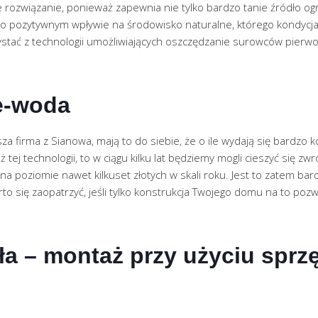
lne rozwiązanie, ponieważ zapewnia nie tylko bardzo tanie źródło 
o pozytywnym wpływie na środowisko naturalne, którego kondycja 
ystać z technologii umożliwiających oszczędzanie surowców pierwo
e-woda
za firma z Sianowa, mają to do siebie, że o ile wydają się bardzo 
 tej technologii, to w ciągu kilku lat będziemy mogli cieszyć się 
a poziomie nawet kilkuset złotych w skali roku. Jest to zatem bar
o się zaopatrzyć, jeśli tylko konstrukcja Twojego domu na to pozw
ła – montaż przy użyciu spr