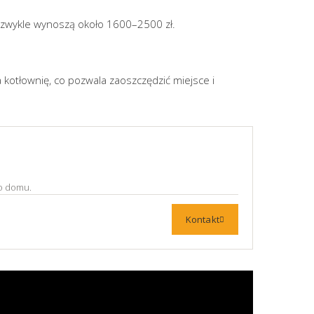
WU zwykle wynoszą około 1600–2500 zł.
otłownię, co pozwala zaoszczędzić miejsce i
o domu.
Kontakt
