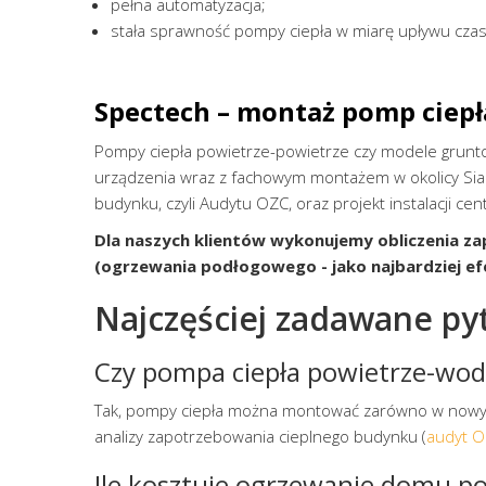
pełna automatyzacja;
stała sprawność pompy ciepła w miarę upływu czas
Spectech – montaż pomp ciepł
Pompy ciepła powietrze-powietrze czy modele gruntow
urządzenia wraz z fachowym montażem w okolicy Sia
budynku, czyli Audytu OZC, oraz projekt instalacji c
Dla naszych klientów wykonujemy obliczenia z
(ogrzewania podłogowego - jako najbardziej e
Najczęściej zadawane py
Czy pompa ciepła powietrze-wod
Tak, pompy ciepła można montować zarówno w nowyc
analizy zapotrzebowania cieplnego budynku (
audyt 
Ile kosztuje ogrzewanie domu p