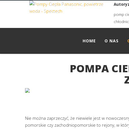
Autoryz
pomp cie
chłodni
HOME
O NAS
POMPA CIE
Nie można zaprzeczyć, że niewiele jest w nowoczesny
pomorskie czy zachodniopomorskie to rejony, w który