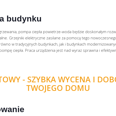
ia budynku
ł ogrzewania, pompa ciepła powietrze-woda będzie doskonałym rozwi
alne. Grzejniki elektryczne zasilane za pomocą tego nowoczesneg
zarówno w tradycyjnych budynkach, jak i budynkach modernizowany
pompę ciepła. Praca urządzenia jest nad wyraz sprawna i efektywn
WY - SZYBKA WYCENA I DOB
TWOJEGO DOMU
owanie